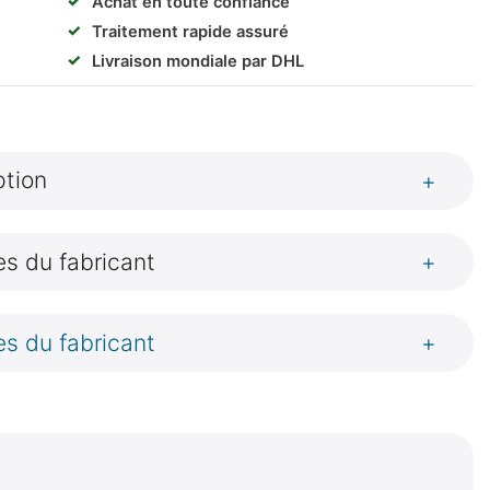
✓
Achat en toute confiance
✓
Traitement rapide assuré
✓
Livraison mondiale par DHL
ption
+
s du fabricant
+
s du fabricant
+