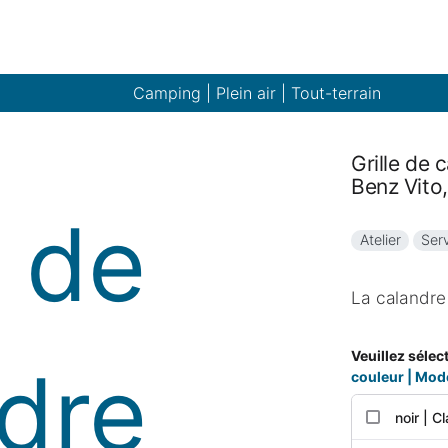
Camping | Plein air | Tout-terrain
Grille de
Benz Vito,
Atelier
Serv
La calandre
Veuillez sélec
couleur | Mod
noir | 