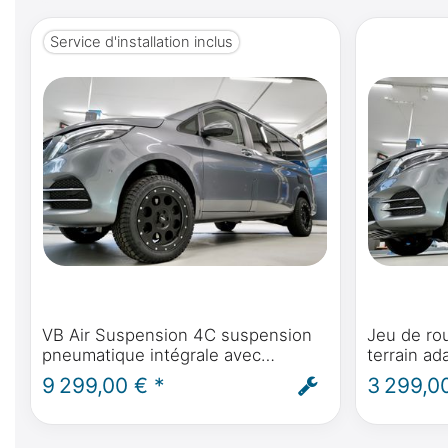
Service d'installation inclus
VB Air Suspension 4C suspension
Jeu de rou
pneumatique intégrale avec
terrain a
Autolevel pour Mercedes-Benz
Benz Class
9 299,00 € *
3 299,0
classe V, Marco Polo, Horizon,
Horizon, A
Activity - montage et ABE inclus
B 18" / 23