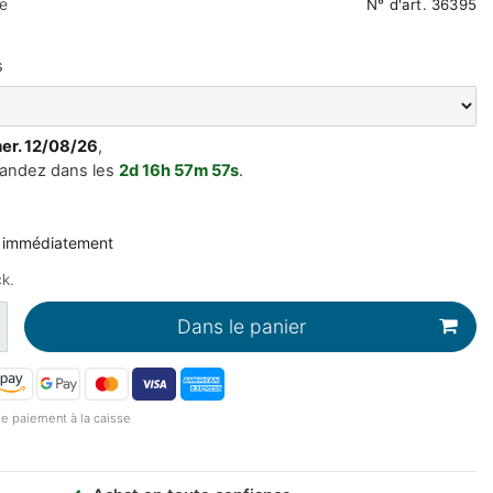
e
N° d'art.
36395
s
mer. 12/08/26
,
andez dans les
2d
16h
57m
56s
.
e immédiatement
k.
Dans le panier
e paiement à la caisse