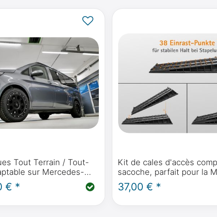
es Tout Terrain / Tout-
Kit de cales d'accès com
daptable sur Mercedes-
sacoche, parfait pour la 
e V, Vito, Marco Polo,
Benz Marco Polo
0 € *
37,00 € *
ctivity - Delta 4x4 Klassik
5 /55/R18