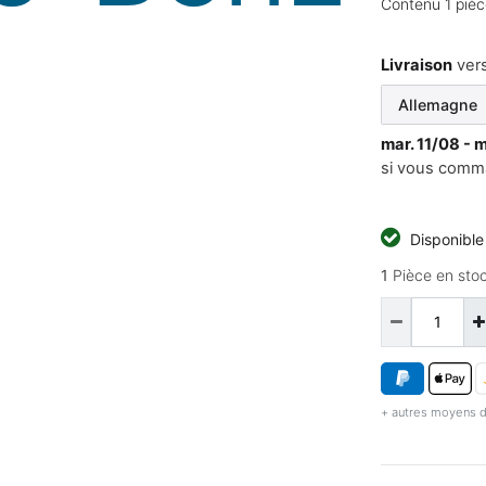
Contenu
1
pièc
Livraison
ver
mar. 11/08 - 
si vous comm
Disponibl
1
Pièce en stoc
+ autres moyens d