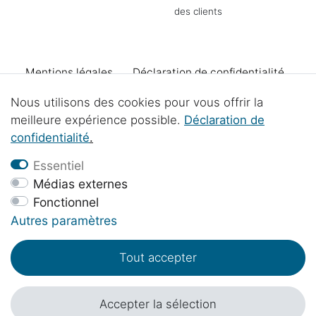
des clients
Mentions légales
Déclaration de confidentialité
Nous utilisons des cookies pour vous offrir la
Conditions générales
Declaration d'accessibilité
meilleure expérience possible.
Déclaration de
confidentialité
.
Droit de rétractation
Se rétracter du contrat
Essentiel
Médias externes
Fonctionnel
Contact
Élimination des piles
Projets d'atelier
Autres paramètres
Tout accepter
© Copyright 2017 - 2026 | 1sternehotel.fr - Tous droits réservés.
*Les prix indiqués incluent la TVA à 19% en EUR, plus
frais d'expédition
.
Accepter la sélection