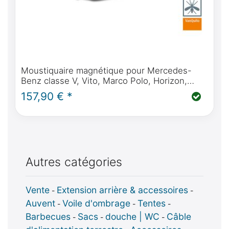
Moustiquaire magnétique pour Mercedes-
Benz classe V, Vito, Marco Polo, Horizon,
Activity à partir de BJ2014 (W447) porte(s)
157,90 € *
coulissante(s)
Autres catégories
Vente
Extension arrière & accessoires
-
-
Auvent
Voile d'ombrage
Tentes
-
-
-
Barbecues
Sacs
douche | WC
Câble
-
-
-