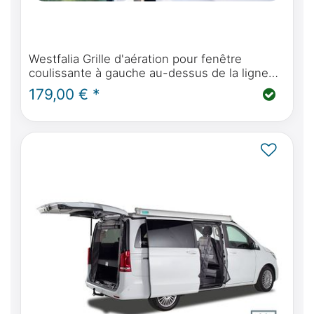
Westfalia Grille d'aération pour fenêtre
coulissante à gauche au-dessus de la ligne
de cuisine adaptée à Mercedes-Benz Marco
179,00 € *
Polo W447