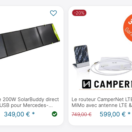
-20%
re 200W SolarBuddy direct
Le routeur CamperNet L
 USB pour Mercedes-
MiMo avec antenne LTE &
 Polo / Horizon / Activity
MiMo pour l'Internet mobi
349,00 € *
599,00 € *
749,00 €
les véhicules (12V ou 230