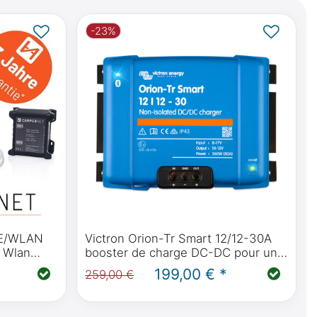
-23%
TE/WLAN
Victron Orion-Tr Smart 12/12-30A
 Wlan
booster de charge DC-DC pour une
le dans
charge optimisée de tous les types
199,00 € *
259,00 €
V)
de batteries