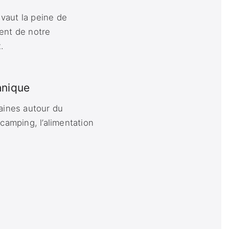
 vaut la peine de
ent de notre
.
hnique
aines autour du
amping, l’alimentation