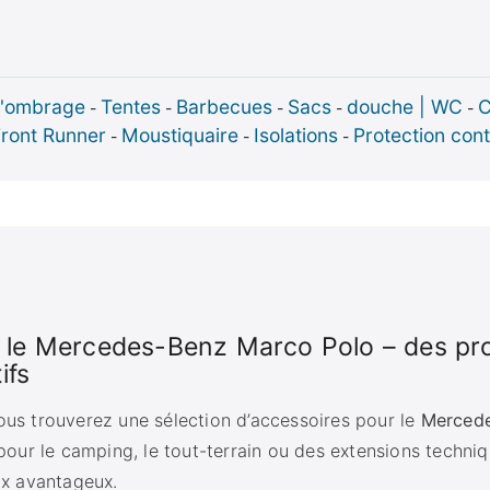
d'ombrage
Tentes
Barbecues
Sacs
douche | WC
C
-
-
-
-
-
Front Runner
Moustiquaire
Isolations
Protection cont
-
-
-
 le Mercedes-Benz Marco Polo – des prod
ifs
ous trouverez une sélection d’accessoires pour le
Mercede
 pour le camping, le tout-terrain ou des extensions techniq
ix avantageux.