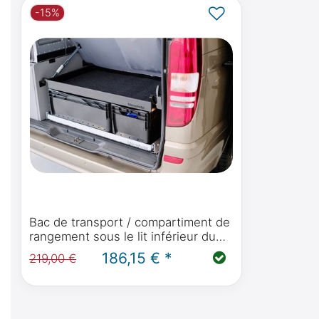
-15%
Bac de transport / compartiment de
rangement sous le lit inférieur du
Mercedes-Benz Viano Marco Polo
186,15 € *
219,00 €
W639 (année de construction 2004
- 2013) avec cuisine