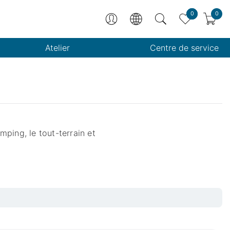
0
0
Atelier
Centre de service
ping, le tout-terrain et