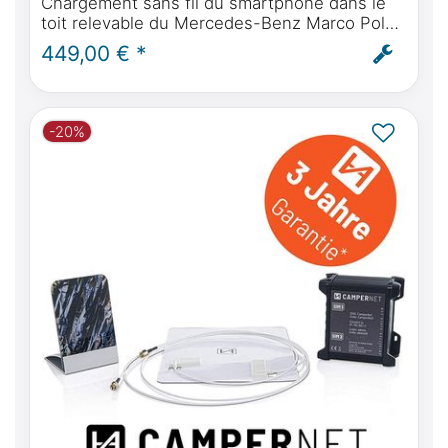
Chargement sans fil du smartphone dans le
toit relevable du Mercedes-Benz Marco Polo
(W447) à partir de l'année 2014 - montage
449,00 € *
inclus
-20%