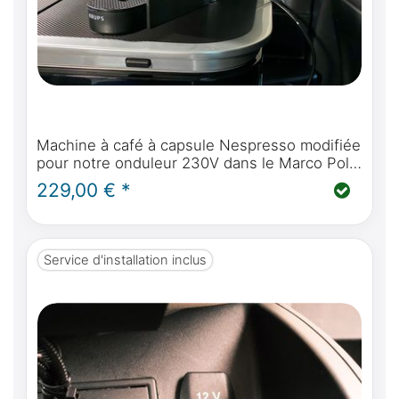
Machine à café à capsule Nespresso modifiée
pour notre onduleur 230V dans le Marco Polo
et autres véhicules de camping (env. 720
229,00 € *
watts max.)
Service d'installation inclus