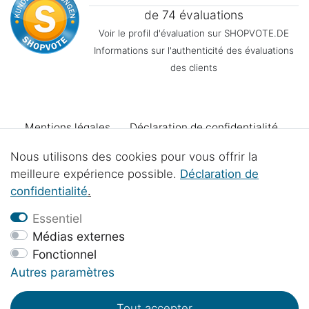
de 74 évaluations
Voir le profil d'évaluation sur SHOPVOTE.DE
Informations sur l'authenticité des évaluations
des clients
Mentions légales
Déclaration de confidentialité
Nous utilisons des cookies pour vous offrir la
Conditions générales
Declaration d'accessibilité
meilleure expérience possible.
Déclaration de
confidentialité
.
Droit de rétractation
Se rétracter du contrat
Essentiel
Médias externes
Fonctionnel
Contact
Élimination des piles
Projets d'atelier
Autres paramètres
Tout accepter