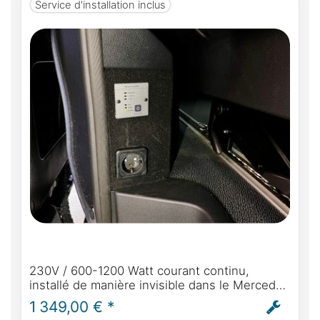
Service d'installation inclus
230V / 600-1200 Watt courant continu,
installé de manière invisible dans le Mercedes
Marco Polo Horizon & Activity avec prise de
1 349,00 € *
quai originale