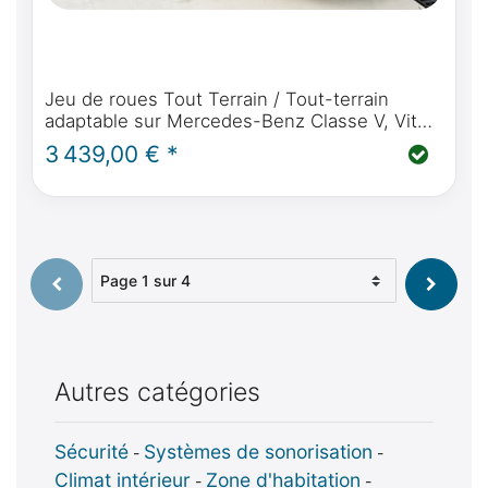
Jeu de roues Tout Terrain / Tout-terrain
adaptable sur Mercedes-Benz Classe V, Vito,
Marco Polo, Horizon, Activity - Delta 4x4
3 439,00 € *
Klassik B 18" / 235 /55/R18
Sélectionner une page
Autres catégories
Sécurité
Systèmes de sonorisation
-
-
Climat intérieur
Zone d'habitation
-
-