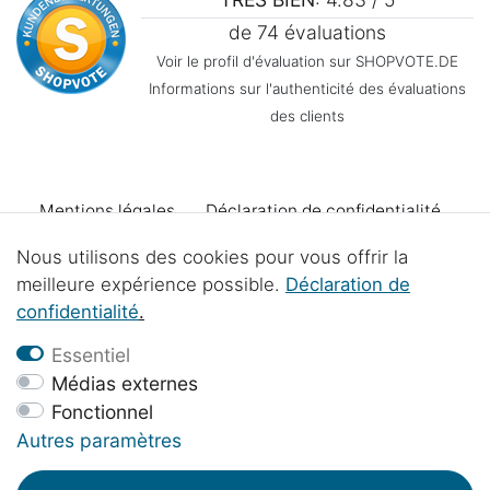
de 74 évaluations
Voir le profil d'évaluation sur SHOPVOTE.DE
Informations sur l'authenticité des évaluations
des clients
Mentions légales
Déclaration de confidentialité
Nous utilisons des cookies pour vous offrir la
Conditions générales
Declaration d'accessibilité
meilleure expérience possible.
Déclaration de
confidentialité
.
Droit de rétractation
Se rétracter du contrat
Essentiel
Médias externes
Fonctionnel
Contact
Élimination des piles
Projets d'atelier
Autres paramètres