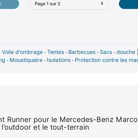
Sélectionner une page
e
Voile d'ombrage
Tentes
Barbecues
Sacs
douche 
-
-
-
-
-
ng
Moustiquaire
Isolations
Protection contre les ma
-
-
-
nt Runner pour le Mercedes-Benz Marco 
l’outdoor et le tout-terrain