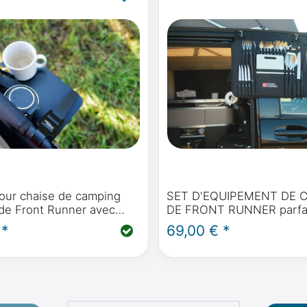
pour chaise de camping
SET D'EQUIPEMENT DE 
de Front Runner avec
DE FRONT RUNNER parfait
our calices
Mercedes-Benz Marco Po
 *
69,00 € *
Horizon & Activity