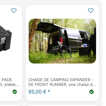
F PACK
CHAISE DE CAMPING EXPANDER -
 stable,
DE FRONT RUNNER, une chaise de
oussière et
camping très compacte et massive
95,00 € *