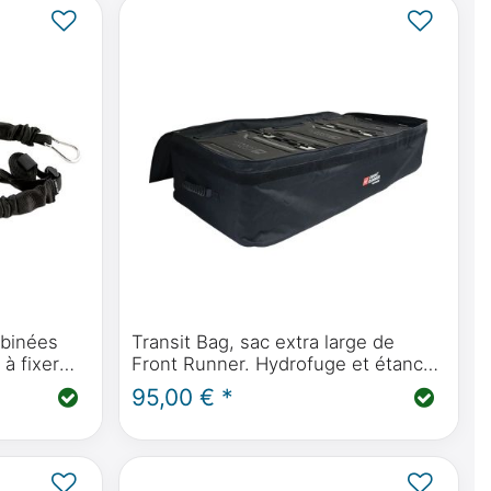
mbinées
Transit Bag, sac extra large de
 à fixer
Front Runner. Hydrofuge et étanche
ur les
à la poussière, avec lèvre
95,00 € *
d'étanchéité