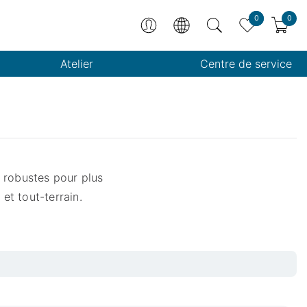
0
0
Atelier
Centre de service
 robustes pour plus
et tout-terrain.