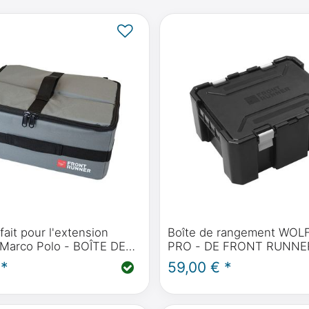
fait pour l'extension
Boîte de rangement WOL
u Marco Polo - BOÎTE DE
PRO - DE FRONT RUNNER,
T FLAT PACK - DE
empilable, étanche à la p
 *
59,00 € *
UNNER
à l'eau