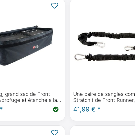
g, grand sac de Front
Une paire de sangles co
ydrofuge et étanche à la
Stratchit de Front Runner,
 avec lèvre d'étanchéité
sur les rails du siège ou s
*
41,99 € *
barres de toit.