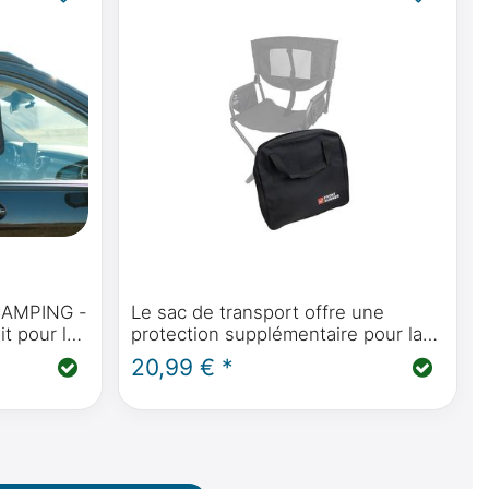
CAMPING -
Le sac de transport offre une
 pour le
protection supplémentaire pour la
lo
chaise de camping Front Runner
20,99 € *
Expander