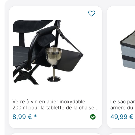
Verre à vin en acier inoxydable
Le sac par
200ml pour la tablette de la chaise
arrière d
Expander de Front Runner
RANGEMEN
8,99 € *
49,99 €
FRONT R