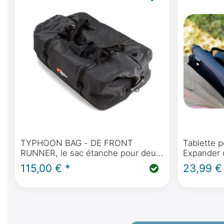
TYPHOON BAG - DE FRONT
Tablette 
RUNNER, le sac étanche pour deux
Expander 
flatpacks
encoche p
115,00 € *
23,99 €