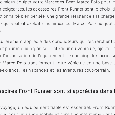
re mieux équiper votre
Mercedes-Benz Marco Polo
pour le
r exigeantes, les
accessoires Front Runner
sont le choix i
ctionnalité bien pensée, une grande résistance à la charge
ux qui veulent exploiter au mieux leur Marco Polo au quoti
.
culièrement apprécié des conducteurs qui recherchent 
it pour mieux organiser l’intérieur du véhicule, ajouter 
 l’organisation de l’équipement de camping, les
access
z Marco Polo
transforment votre véhicule en une base 
eek-ends, les vacances et les aventures tout-terrain.
ssoires Front Runner sont si appréciés dan
oyage, un équipement fiable est essentiel. Front Run
nçus pour un usage mobile et convaincants même dans 