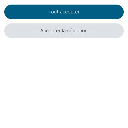
Tout accepter
Accepter la sélection
Jeu de roues Tout Terrain / Tout-terrain
adaptable sur Mercedes-Benz Classe V, Vito,
Marco Polo, Horizon, Activity - Delta 4x4
3 439,00 € *
Klassik B 18" / 235 /55/R18
Service d'installation en option