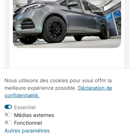
Jeu de roues Tout Terrain / Tout-terrain
adaptable sur Mercedes-Benz Classe V, Vito,
Nous utilisons des cookies pour vous offrir la
Marco Polo, Horizon, Activity - Delta 4x4
3 299,00 € *
meilleure expérience possible.
Déclaration de
Klassik B 18" / 235 /55/R18
confidentialité
.
Essentiel
Médias externes
Fonctionnel
Autres paramètres