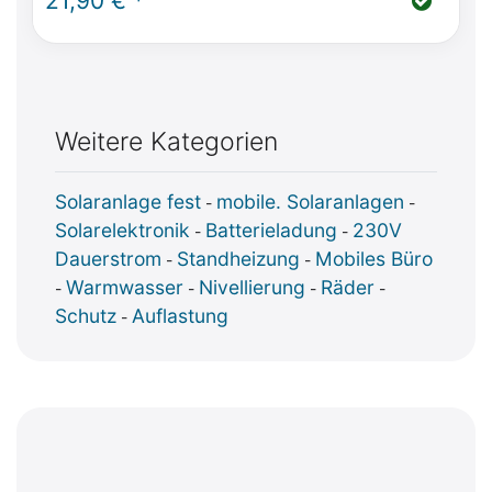
21,90 € *
auf XT60 Stecker
Weitere Kategorien
Solaranlage fest
mobile. Solaranlagen
-
-
Solarelektronik
Batterieladung
230V
-
-
Dauerstrom
Standheizung
Mobiles Büro
-
-
Warmwasser
Nivellierung
Räder
-
-
-
-
Schutz
Auflastung
-