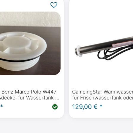
-Benz Marco Polo W447
CampingStar Warmwasser
sdeckel für Wassertank -
für Frischwassertank oder
Benz Original-Teile
12 Volt 75 Watt, thermisc
 *
129,00 € *
bei 38 Grad