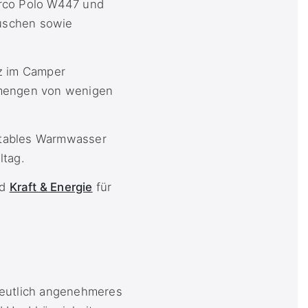
arco Polo W447 und
uschen sowie
tz im Camper
rmengen von wenigen
rtables Warmwasser
ltag.
d
Kraft & Energie
für
deutlich angenehmeres