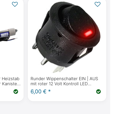
 Heizstab
Runder Wippenschalter EIN | AUS
 Kanister
mit roter 12 Volt Kontroll LED
h geregelt
Beleuchtung, Schaltstrom 20A
6,00 € *