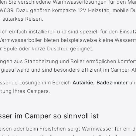
inden Sie verschiedene Warmwasserlösungen für den M
 W639. Dazu gehören kompakte 12V Heizstab, mobile D
r autarkes Reisen.
ich einfach installieren und sind speziell für den Einsa
Warmwasserboiler bieten beispielsweise kleine Wasse
für Spüle oder kurze Duschen geeignet.
ungen aus Standheizung und Boiler ermöglichen komfo
rgieaufwand und sind besonders effizient im Camper-Al
assende Lösungen im Bereich
Autarkie
,
Badezimmer
un
ttung Ihres Campers.
r im Camper so sinnvoll ist
eisen oder beim Freistehen sorgt Warmwasser für ein 