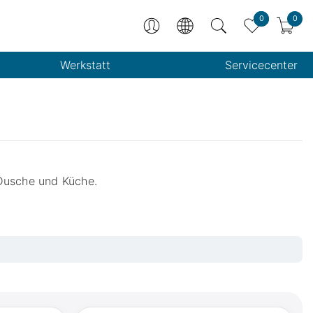
0
0
Werkstatt
Servicecenter
Dusche und Küche.