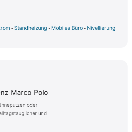
trom
Standheizung
Mobiles Büro
Nivellierung
-
-
-
nz Marco Polo
ähneputzen oder
lltagstauglicher und