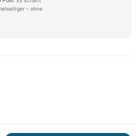
 Polo
. Es schafft
elseitiger – ohne
Kontakt
Batterieentsorgung
Werkstattprojekte