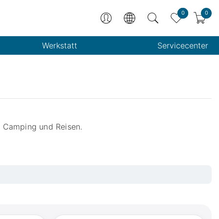
0
0
Werkstatt
Servicecenter
r Camping und Reisen.