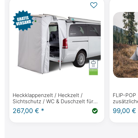
Heckklappenzelt / Heckzelt /
FLIP-POP ZELT / W
Sichtschutz / WC & Duschzelt für
zusätzlic
Mercedes-Benz Marco Polo /
Polo - V
267,00 € *
99,00 €
Horizon / Activity / Vito mit
einfacher Befestigung