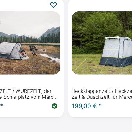
URFZELT, der
Heckklappenzelt / Heckze
he Schlafplatz vom Marco
Zelt & Duschzelt für Mer
ON FRONT RUNNER
Benz V-Klasse, Marco Pol
 *
199,00 € *
Horizon, Activity ab 2014