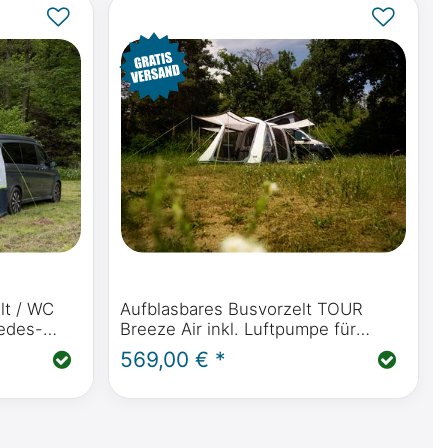
lt / WC
Aufblasbares Busvorzelt TOUR
cedes-
Breeze Air inkl. Luftpumpe für
o,
Mercedes-Benz Marco Polo,
569,00 € *
 (W447)
Horizon, Activity ab 2014 (W447) &
Viano Marco Polo (W639)