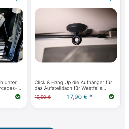
h unter
Click & Hang Up die Aufhänger für
rcedes-
das Aufstelldach für Westfalia
it Küche
Camper wie Mercedes-Benz Marco
17,90 € *
19,60 €
639
Polo, Horizon, Activity, Viano Marco
Polo, Ford Nugget