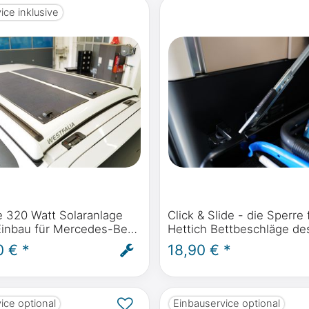
ice inklusive
e 320 Watt Solaranlage
Click & Slide - die Sperre 
 Einbau für Mercedes-Benz
Hettich Bettbeschläge de
o, Horizon, Activity W447
Bettes im Mercedes-Ben
0 € *
18,90 € *
arco Polo W639 ab BJ
Polo W447 und Viano Mar
W639
ice optional
Einbauservice optional