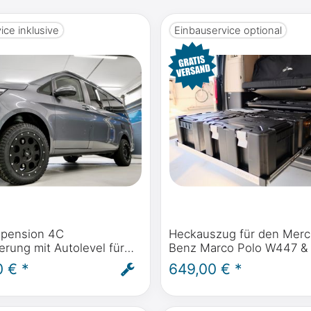
ice inklusive
Einbauservice optional
spension 4C
Heckauszug für den Mer
derung mit Autolevel für
Benz Marco Polo W447 & 
Benz V Klasse, Marco
Marco Polo W639 oder M
0 € *
649,00 € *
ctivity - inkl. Einbau
Benz Marco Polo Horizon &