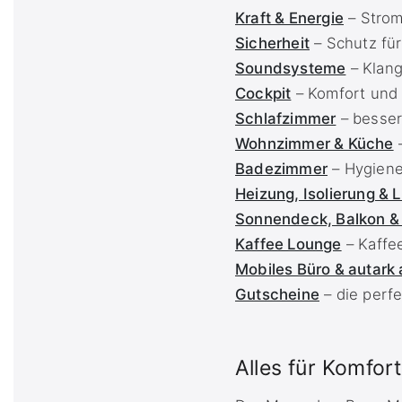
Kraft & Energie
– Strom
Sicherheit
– Schutz fü
Soundsysteme
– Klang
Cockpit
– Komfort und 
Schlafzimmer
– besser
Wohnzimmer & Küche
–
Badezimmer
– Hygien
Heizung, Isolierung & 
Sonnendeck, Balkon &
Kaffee Lounge
– Kaffe
Mobiles Büro & autark 
Gutscheine
– die perf
Alles für Komfor