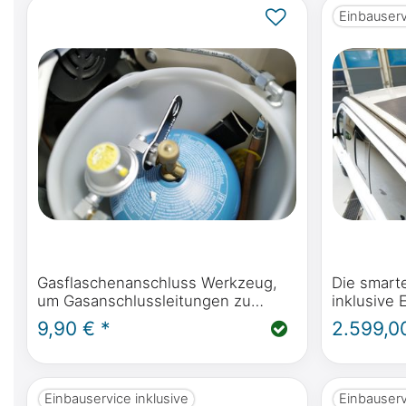
Einbauserv
Gasflaschenanschluss Werkzeug,
Die smart
um Gasanschlussleitungen zu
inklusive
öffnen und zu schließen
Marco Pol
9,90 € *
2.599,0
& Viano M
2004
Einbauservice inklusive
Einbauserv