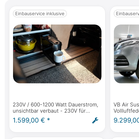
Einbauservice inklusive
Einbauserv
230V / 600-1200 Watt Dauerstrom,
VB Air Su
unsichtbar verbaut - 230V für
Vollluftfe
Mercedes-Benz Marco Polo (W447)
Mercedes-
1.599,00 € *
9.299,0
ab BJ2014 autark Strom im Marco
Polo, Horizon, A
Polo - inkl. Einbau
und ABE