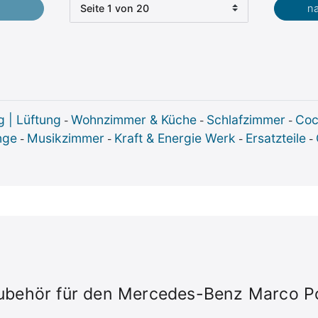
Seite auswählen
n
g | Lüftung
Wohnzimmer & Küche
Schlafzimmer
Coc
-
-
-
nge
Musikzimmer
Kraft & Energie Werk
Ersatzteile
-
-
-
-
ubehör für den Mercedes-Benz Marco P