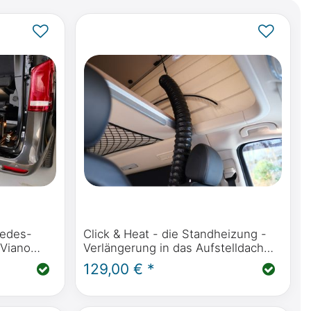
cedes-
Click & Heat - die Standheizung -
Viano
Verlängerung in das Aufstelldach
ercedes-
für den Mercedes-Benz Marco
129,00 € *
 Activity
Polo, Horizon, Activity (W447) oder
Viano MP W639