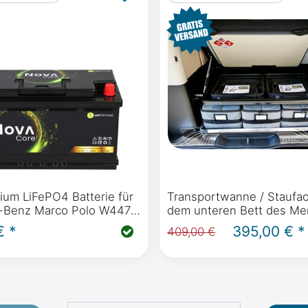
ium LiFePO4 Batterie für
Transportwanne / Staufac
-Benz Marco Polo W447
dem unteren Bett des Me
eute) & W639 (2004 -
Benz Marco Polo W447 m
€ *
395,00 € *
409,00 €
WATTSTUNDE® NOVA Core
oder Viano Marco Polo W