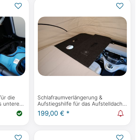
für die
Schlafraumverlängerung &
s unteren
Aufstiegshilfe für das Aufstelldach |
z Marco
Dachbett im Mercedes-Benz Marco
199,00 € *
co Polo
Polo, Horizon, Activity W447 &
Viano Marco Polo W639