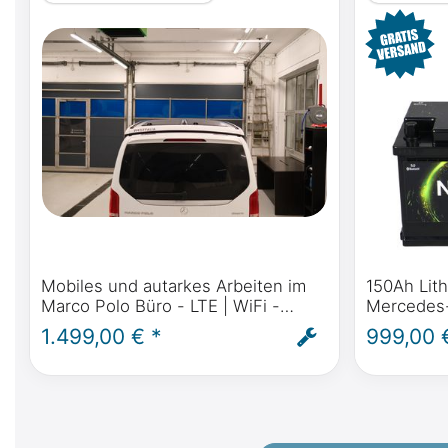
Mobiles und autarkes Arbeiten im
150Ah Lith
Marco Polo Büro - LTE | WiFi -
Mercedes
Router und Antenne für Mercedes-
(2014 - h
1.499,00 € *
999,00 
Benz Marco Polo, Activity, Horizon -
2014) | 
inkl. Einbau
150Ah