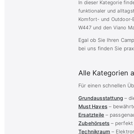
In dieser Kategorie fin
funktionaler und alltag
Komfort- und Outdoor-E
W447 und den Viano Ma
Egal ob Sie Ihren Camp
bei uns finden Sie pra
Alle Kategorien a
Für einen schnellen Üb
Grundausstattung
– di
Must Haves
– bewährte
Ersatzteile
– passgenau
Zubehörsets
– perfekt
Technikraum
– Elektr