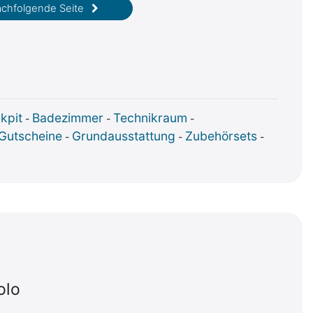
achfolgende Seite
kpit
Badezimmer
Technikraum
-
-
-
Gutscheine
Grundausstattung
Zubehörsets
-
-
-
olo