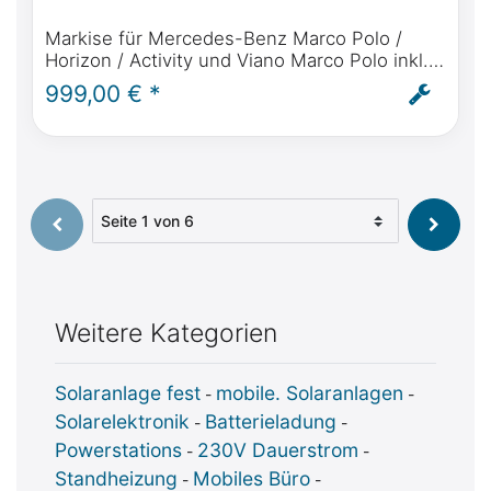
Markise für Mercedes-Benz Marco Polo /
Horizon / Activity und Viano Marco Polo inkl.
Fiamma F35, regendichter Anbindung,
999,00 € *
Halterung und Montage
Seite auswählen
Weitere Kategorien
Solaranlage fest
mobile. Solaranlagen
-
-
Solarelektronik
Batterieladung
-
-
Powerstations
230V Dauerstrom
-
-
Standheizung
Mobiles Büro
-
-