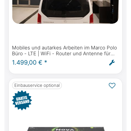
Mobiles und autarkes Arbeiten im Marco Polo
Büro - LTE | WiFi - Router und Antenne für
Mercedes-Benz Marco Polo, Activity, Horizon
1.499,00 € *
- inkl. Einbau
Einbauservice optional