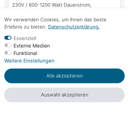
230V / 600-1200 Watt Dauerstrom,
unsichtbar verbaut - 230V für Mercedes-
Benz Marco Polo (W447) ab BJ2014 autark
1.599,00 € *
Wir verwenden Cookies, um Ihnen das beste
Strom im Marco Polo - inkl. Einbau
Erlebnis zu bieten.
Daten­schutz­erklärung
.
Essenziell
Einbauservice optional
Externe Medien
Funktional
Weitere Einstellungen
Alle akzeptieren
Auswahl akzeptieren