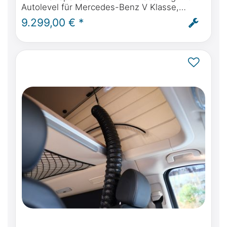
Autolevel für Mercedes-Benz V Klasse,
Marco Polo, Horizon, Activity - inkl. Einbau
9.299,00 € *
und ABE