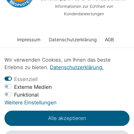
Informationen zur Echtheit von
Kundenbewertungen
Impressum
Daten­schutz­erklärung
AGB
Barrierefreiheitserklärung
Widerrufs­recht
Wir verwenden Cookies, um Ihnen das beste
Erlebnis zu bieten.
Daten­schutz­erklärung
.
Vertrag widerrufen
Kontakt
Batterieentsorgung
Essenziell
Externe Medien
Funktional
Werkstattprojekte
Weitere Einstellungen
Alle akzeptieren
© Copyright 2017 - 2026 | 1sternehotel.de - Alle Rechte vorbehalten.
*Preisangaben inkl. 19% MwSt. in EUR zzgl.
Versandkosten
.