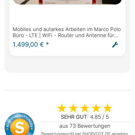
Mobiles und autarkes Arbeiten im Marco Polo
Büro - LTE | WiFi - Router und Antenne für
Mercedes-Benz Marco Polo, Activity, Horizon
1.499,00 € *
- inkl. Einbau
SEHR GUT
: 4.85 / 5
aus 73 Bewertungen
Bewertungsprofil bei SHOPVOTE.DE ansehen