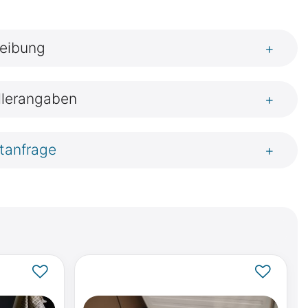
eibung
+
llerangaben
+
tanfrage
+