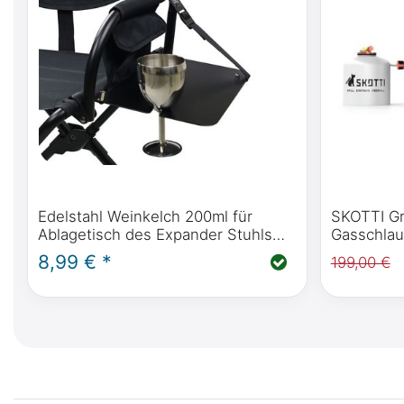
Edelstahl Weinkelch 200ml für
SKOTTI Gril
Ablagetisch des Expander Stuhls
Gasschlauc
von Front Runner
Tasche
8,99 € *
199,00 €