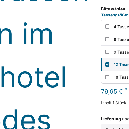
Bitte wählen
Tassengröße:
4 Tass
6 Tass
9 Tass
12 Tas
18 Tas
*
79,95 €
Inhalt
1
Stück
Lieferung
na