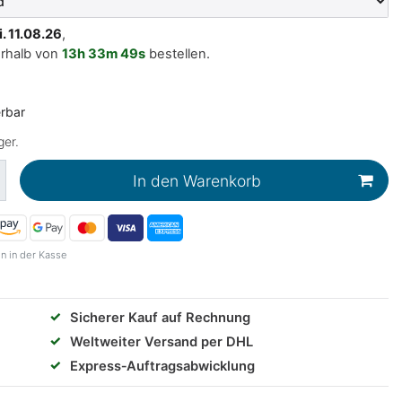
i. 11.08.26
,
erhalb von
13h
33m
49s
bestellen.
erbar
ger.
In den Warenkorb
n in der Kasse
✓
Sicherer Kauf auf Rechnung
✓
Weltweiter Versand per DHL
✓
Express‑Auftragsabwicklung