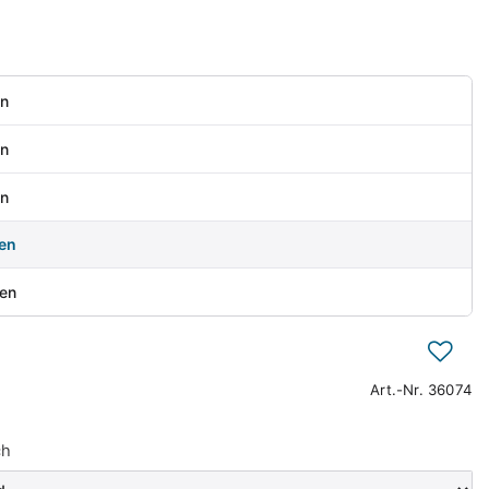
en
en
en
sen
sen
Art.-Nr.
36074
ch