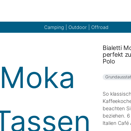
Camping | Outdoor | Offroad
Bialetti 
perfekt 
Polo
Grundaussta
So klassisch
Kaffeekoche
beachten Si
beziehen. 6
Italien Café