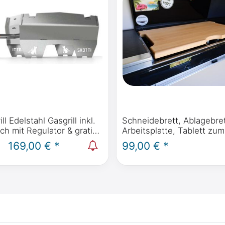
l Edelstahl Gasgrill inkl.
Schneidebrett, Ablagebret
h mit Regulator & gratis
Arbeitsplatte, Tablett z
aus Buche für Mercedes-Benz
169,00 € *
99,00 € *
Marco Polo (W447) ab BJ