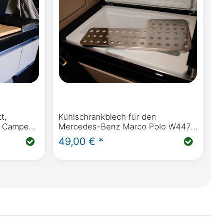
t,
Kühlschrankblech für den
um Campen
Mercedes-Benz Marco Polo W447
ab BJ 2014 oder Viano Marco Polo
49,00 € *
 2014
W639 ab BJ 2004