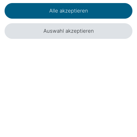
Alle akzeptieren
Auswahl akzeptieren
SKOTTI Grill Edelstahl Gasgrill inkl.
Gasschlauch mit Regulator & gratis Tasche
169,00 € *
199,00 €