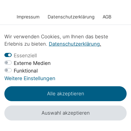
Impressum
Daten­schutz­erklärung
AGB
Barrierefreiheitserklärung
Widerrufs­recht
Wir verwenden Cookies, um Ihnen das beste
Erlebnis zu bieten.
Daten­schutz­erklärung
.
Vertrag widerrufen
Kontakt
Batterieentsorgung
Essenziell
Externe Medien
Funktional
Werkstattprojekte
Weitere Einstellungen
Alle akzeptieren
© Copyright 2017 - 2026 | 1sternehotel.de - Alle Rechte vorbehalten.
*Preisangaben inkl. 19% MwSt. in EUR zzgl.
Versandkosten
.
Auswahl akzeptieren