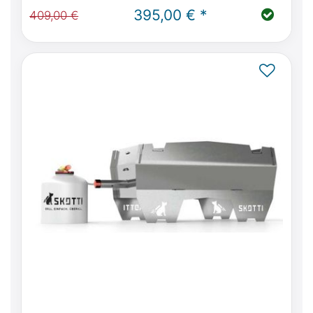
W447 mit Küche oder Viano Marco Polo
395,00 € *
409,00 €
W639