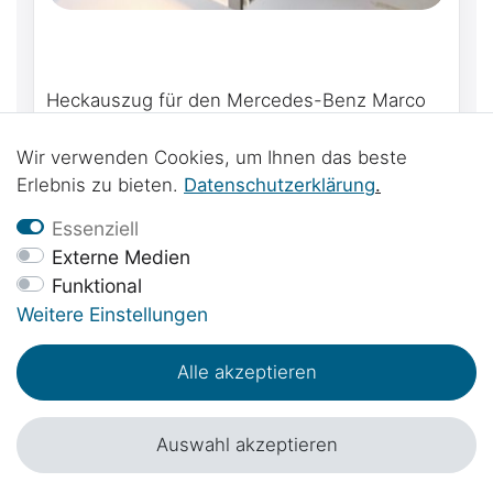
Heckauszug für den Mercedes-Benz Marco
Polo W447 & Viano Marco Polo W639 oder
Mercedes-Benz Marco Polo Horizon &
649,00 € *
Wir verwenden Cookies, um Ihnen das beste
Activity
Erlebnis zu bieten.
Daten­schutz­erklärung
.
Essenziell
Externe Medien
Funktional
Weitere Einstellungen
Alle akzeptieren
Auswahl akzeptieren