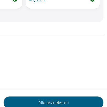
Dachsträgern
Kontakt
Batterieentsorgung
Werkstattprojekte
Alle akzeptieren