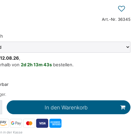
Art.-Nr.
36345
ch
. 12.08.26
,
erhalb von
2d
2h
13m
42s
bestellen.
erbar
ger.
In den Warenkorb
n in der Kasse