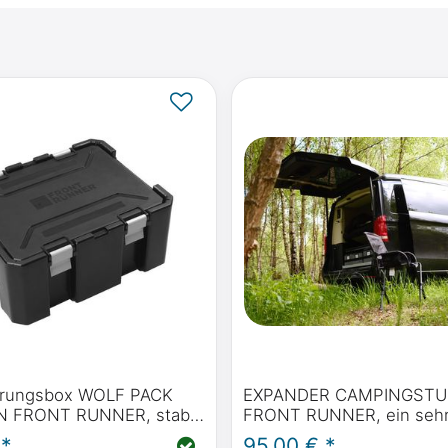
rungsbox WOLF PACK
EXPANDER CAMPINGSTU
N FRONT RUNNER, stabil,
FRONT RUNNER, ein seh
, Staub- und wasserdicht
kompakter und massiver
 *
95,00 € *