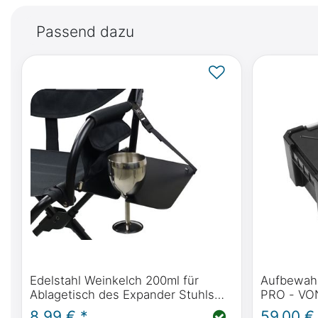
Passend dazu
Edelstahl Weinkelch 200ml für
Aufbewah
Ablagetisch des Expander Stuhls
PRO - VO
von Front Runner
stapelbar
8,99 € *
59,00 €