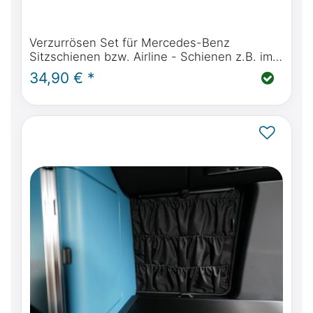
Verzurrösen Set für Mercedes-Benz
Sitzschienen bzw. Airline - Schienen z.B. im
Marco Polo, Horizon, Activity, V Klasse oder
34,90 € *
Vito