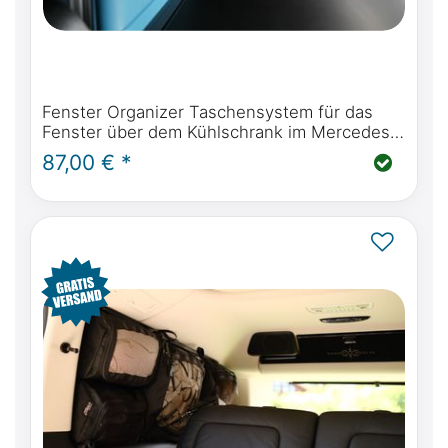
Fenster Organizer Taschensystem für das
Fenster über dem Kühlschrank im Mercedes-
Benz Marco Polo W447 & Viano Marco Polo
87,00 € *
W639