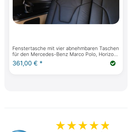
Fenstertasche mit vier abnehmbaren Taschen
für den Mercedes-Benz Marco Polo, Horizon,
Activity, V Klasse W447 & Viano Marco Polo
361,00 € *
W639