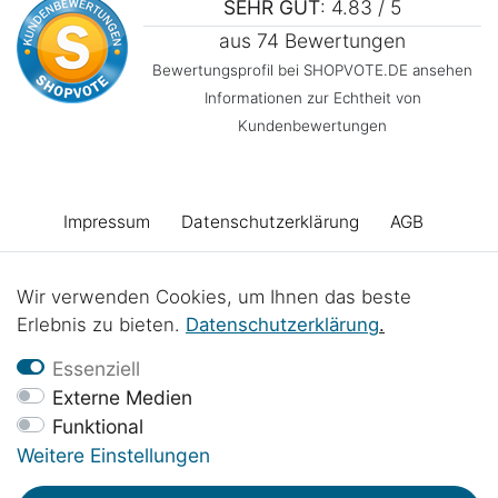
SEHR GUT
: 4.83 / 5
aus 74 Bewertungen
Bewertungsprofil bei SHOPVOTE.DE ansehen
Informationen zur Echtheit von
Kundenbewertungen
Impressum
Daten­schutz­erklärung
AGB
Barrierefreiheitserklärung
Widerrufs­recht
Wir verwenden Cookies, um Ihnen das beste
Erlebnis zu bieten.
Daten­schutz­erklärung
.
Vertrag widerrufen
Kontakt
Batterieentsorgung
Essenziell
Externe Medien
Funktional
Werkstattprojekte
Weitere Einstellungen