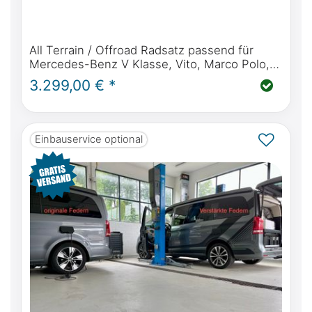
All Terrain / Offroad Radsatz passend für
Mercedes-Benz V Klasse, Vito, Marco Polo,
Horizon, Activity - Delta 4x4 Klassik B 18" /
3.299,00 € *
235 /55/R18
Einbauservice optional