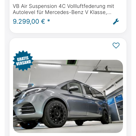
VB Air Suspension 4C Vollluftfederung mit
Autolevel für Mercedes-Benz V Klasse,
Marco Polo, Horizon, Activity - inkl. Einbau
9.299,00 € *
und ABE