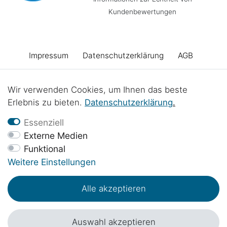
Kundenbewertungen
Impressum
Daten­schutz­erklärung
AGB
Barrierefreiheitserklärung
Widerrufs­recht
Wir verwenden Cookies, um Ihnen das beste
Erlebnis zu bieten.
Daten­schutz­erklärung
.
Vertrag widerrufen
Kontakt
Batterieentsorgung
Essenziell
Externe Medien
Funktional
Werkstattprojekte
Weitere Einstellungen
Alle akzeptieren
© Copyright 2017 - 2026 | 1sternehotel.de - Alle Rechte vorbehalten.
*Preisangaben inkl. 19% MwSt. in EUR zzgl.
Versandkosten
.
Auswahl akzeptieren