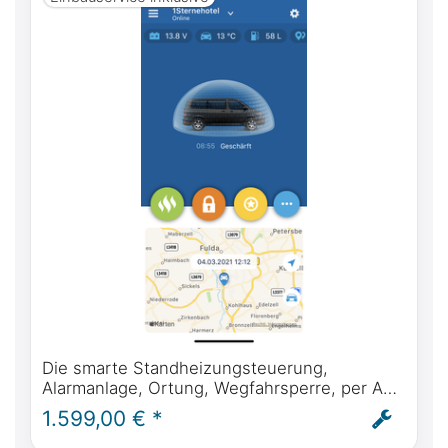
Die smarte Standheizungsteuerung,
Alarmanlage, Ortung, Wegfahrsperre, per App
für Mercedes-Benz Marco Polo (W447) ab
1.599,00 € *
BJ2014