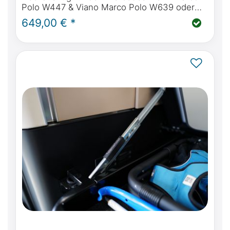
Polo W447 & Viano Marco Polo W639 oder
Mercedes-Benz Marco Polo Horizon &
649,00 € *
Activity