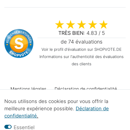
TRÈS BIEN
: 4.83 / 5
de 74 évaluations
Voir le profil d'évaluation sur SHOPVOTE.DE
Informations sur l'authenticité des évaluations
des clients
Mentions légales
Déclaration de confidentialité
Nous utilisons des cookies pour vous offrir la
Conditions générales
Declaration d'accessibilité
meilleure expérience possible.
Déclaration de
confidentialité
.
Droit de rétractation
Se rétracter du contrat
Essentiel