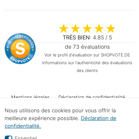
TRÈS BIEN
: 4.85 / 5
de 73 évaluations
Voir le profil d'évaluation sur SHOPVOTE.DE
Informations sur l'authenticité des évaluations
des clients
Mentions légales
Déclaration de confidentialité
Nous utilisons des cookies pour vous offrir la
Conditions générales
Declaration d'accessibilité
meilleure expérience possible.
Déclaration de
confidentialité
.
Droit de rétractation
Se rétracter du contrat
Essentiel