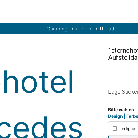
Camping | Outdoor | Offroad
1sternehot
Aufstelld
Logo Sticker
Bitte wählen
Design | Farbe
origina