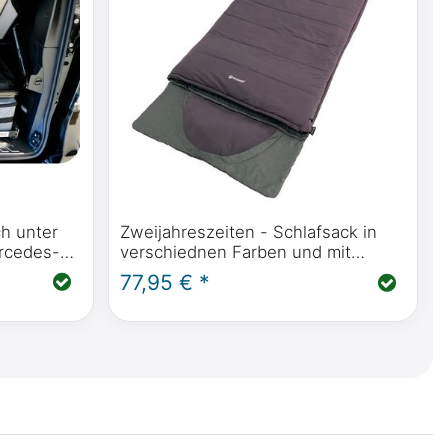
h unter
Zweijahreszeiten - Schlafsack in
rcedes-
verschiednen Farben und mit
it Küche
integriertem Kissen 220x85cm
77,95 € *
639