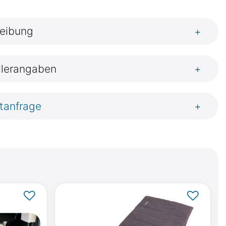
eibung
+
llerangaben
+
tanfrage
+