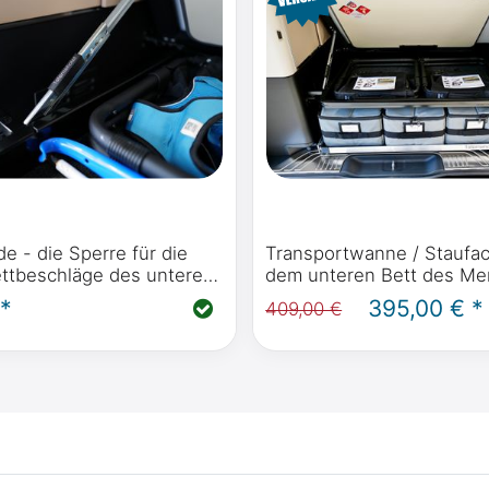
ide - die Sperre für die
Transportwanne / Staufac
ettbeschläge des unteren
dem unteren Bett des Me
 Mercedes-Benz Marco
Benz Marco Polo W447 m
 *
395,00 € *
409,00 €
 und Viano Marco Polo
oder Viano Marco Polo W