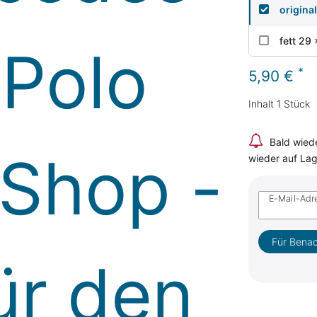
original
fett 29
*
5,90 €
Inhalt
1
Stück
Bald wiede
wieder auf Lage
E-Mail-Adr
Für Benac