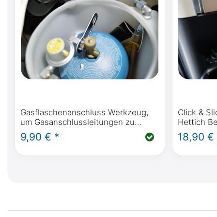
Gasflaschenanschluss Werkzeug,
Click & Sl
um Gasanschlussleitungen zu
Hettich B
öffnen und zu schließen
Bettes im
9,90 € *
18,90 €
Polo W447
W639