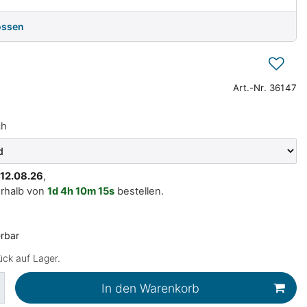
ossen
Art.-Nr.
36147
ch
. 12.08.26
,
erhalb von
1d
4h
10m
15s
bestellen.
erbar
ck auf Lager.
In den Warenkorb