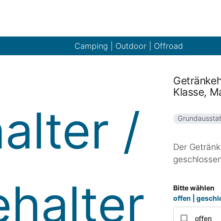
Camping | Outdoor | Offroad
Getränkeh
Klasse, M
Grundaussta
Der Getränke
geschlossene
Bitte wählen
offen | gesch
offen