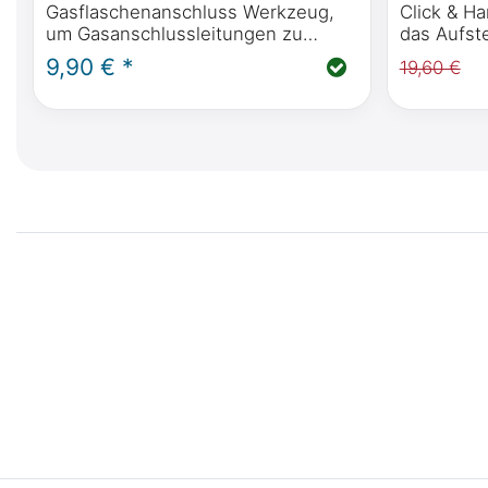
Gasflaschenanschluss Werkzeug,
Click & H
um Gasanschlussleitungen zu
das Aufste
öffnen und zu schließen
Camper w
9,90 € *
19,60 €
Polo, Hori
Polo, For