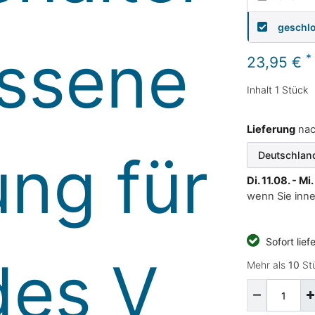
geschl
*
23,95 €
Inhalt
1
Stück
Lieferung
na
Di. 11.08. - Mi
wenn Sie inn
Sofort lief
Mehr als
10
Stü