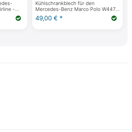
edes-
Kühlschrankblech für den
rline -
Mercedes-Benz Marco Polo W447
olo,
ab BJ 2014 oder Viano Marco Polo
49,00 € *
e oder Vito
W639 ab BJ 2004