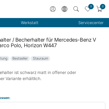
0
0
Werkstatt
Servicecenter
alter / Becherhalter für Mercedes-Benz V
arco Polo, Horizon W447
ttung
Bestseller
Stauraum
halter ist schwarz matt in offener oder
r Variante erhältlich.
lossen: