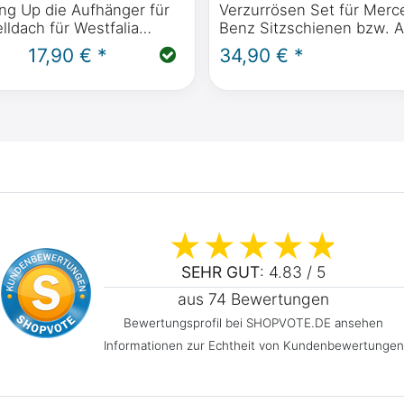
ang Up die Aufhänger für
Verzurrösen Set für Merc
lldach für Westfalia
Benz Sitzschienen bzw. Ai
ie Mercedes-Benz Marco
Schienen z.B. im Marco P
17,90 € *
34,90 € *
zon, Activity, Viano Marco
Horizon, Activity, V Klass
d Nugget
SEHR GUT
: 4.83 / 5
aus 74 Bewertungen
Bewertungsprofil bei SHOPVOTE.DE ansehen
Informationen zur Echtheit von Kundenbewertungen