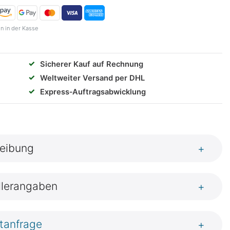
n in der Kasse
✓
Sicherer Kauf auf Rechnung
✓
Weltweiter Versand per DHL
✓
Express‑Auftragsabwicklung
eibung
+
llerangaben
+
tanfrage
+