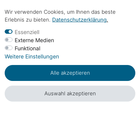
Gasanschlussleitungen zu öffnen und zu
schließen
9,90 € *
Wir verwenden Cookies, um Ihnen das beste
Erlebnis zu bieten.
Daten­schutz­erklärung
.
Essenziell
Externe Medien
Funktional
Weitere Einstellungen
Alle akzeptieren
Auswahl akzeptieren