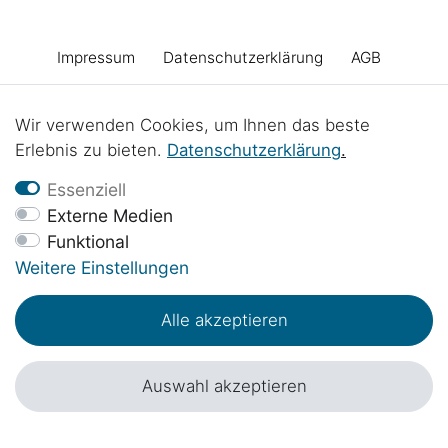
Impressum
Daten­schutz­erklärung
AGB
Barrierefreiheitserklärung
Widerrufs­recht
Wir verwenden Cookies, um Ihnen das beste
Erlebnis zu bieten.
Daten­schutz­erklärung
.
Vertrag widerrufen
Kontakt
Batterieentsorgung
Essenziell
Externe Medien
Funktional
Werkstattprojekte
Weitere Einstellungen
Alle akzeptieren
© Copyright 2017 - 2026 | 1sternehotel.de - Alle Rechte vorbehalten.
*Preisangaben inkl. 19% MwSt. in EUR zzgl.
Versandkosten
.
Auswahl akzeptieren