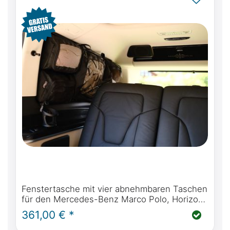
Fenstertasche mit vier abnehmbaren Taschen
für den Mercedes-Benz Marco Polo, Horizon,
Activity, V Klasse W447 & Viano Marco Polo
361,00 € *
W639