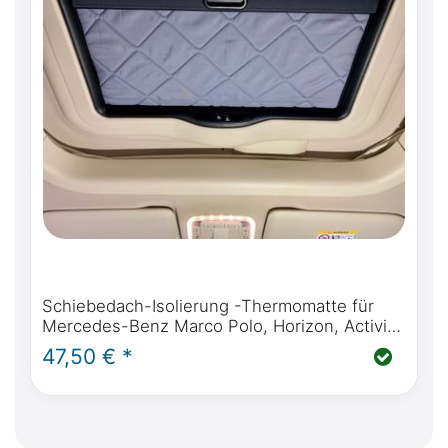
Schiebedach-Isolierung -Thermomatte für
Mercedes-Benz Marco Polo, Horizon, Activity
(W447) & Mercedes-Benz V-Klasse / Vito ab
47,50 € *
BJ2014