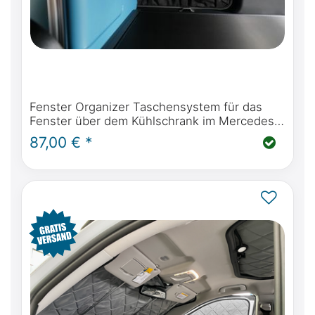
Fenster Organizer Taschensystem für das
Fenster über dem Kühlschrank im Mercedes-
Benz Marco Polo W447 & Viano Marco Polo
87,00 € *
W639