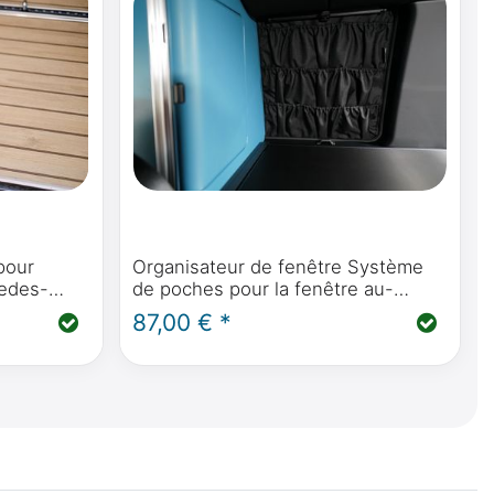
pour
Organisateur de fenêtre Système
cedes-
de poches pour la fenêtre au-
 par
dessus du réfrigérateur dans la
87,00 € *
lo,
Mercedes-Benz Marco Polo W447
V ou Vito
& Viano Marco Polo W639