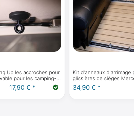
ang Up les accroches pour
Kit d'anneaux d'arrimage 
levable pour les camping-
glissières de sièges Mer
falia comme Mercedes-
Benz ou glissières Airline,
17,90 € *
34,90 € *
 Polo, Horizon, Activity,
exemple dans le Marco Po
co Polo, Ford Nugget
Horizon, Activity, Classe 