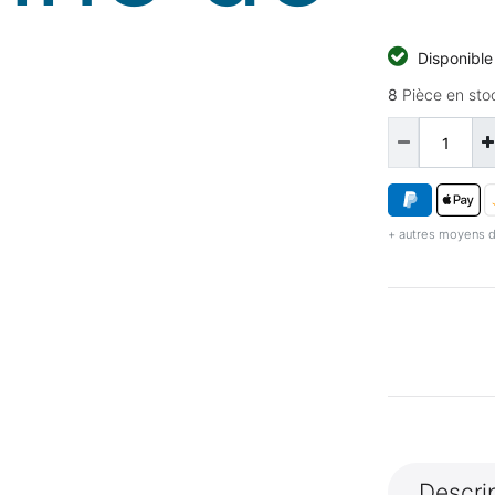
Disponibl
8
Pièce en sto
+ autres moyens d
Descri