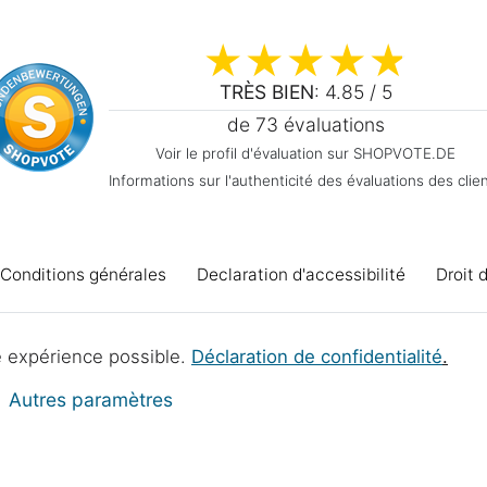
TRÈS BIEN
: 4.85 / 5
de 73 évaluations
Voir le profil d'évaluation sur SHOPVOTE.DE
Informations sur l'authenticité des évaluations des clie
Conditions générales
Declaration d'accessibilité
Droit 
Élimination des piles
Projets d'atelier
re expérience possible.
Déclaration de confidentialité
.
Autres paramètres
© Copyright 2017 - 2026 | 1sternehotel.fr - Tous droits réservés.
*Les prix indiqués incluent la TVA à 19% en EUR, plus
frais d'expédition
.