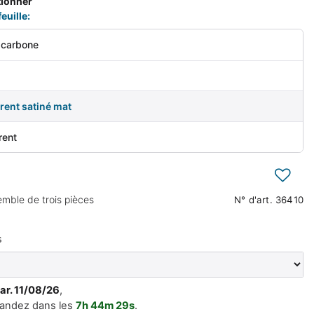
tionner
euille:
 carbone
t
rent satiné mat
rent
mble de trois pièces
N° d'art.
36410
s
mar. 11/08/26
,
andez dans les
7h
44m
29s
.