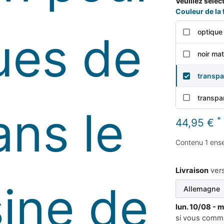
Veuillez sélec
Couleur de la f
optique
noir ma
transpa
transpa
*
44,95 €
Contenu
1
ense
Livraison
ver
lun. 10/08 - 
si vous comm