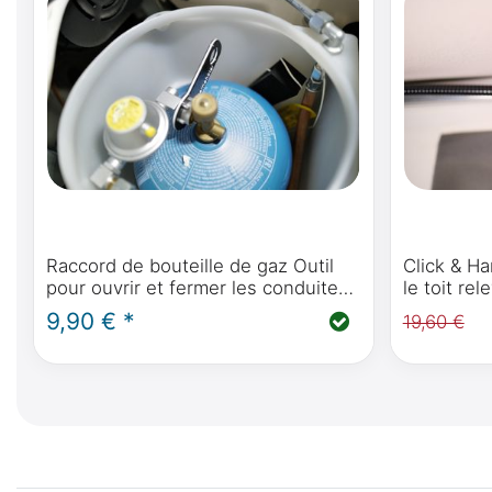
Raccord de bouteille de gaz Outil
Click & H
pour ouvrir et fermer les conduites
le toit re
de raccordement de gaz
cars West
9,90 € *
19,60 €
Benz Marco
Viano Mar