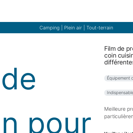
Camping | Plein air | Tout-terrain
Film de pr
coin cuis
différente
Équipement 
Indispensabl
Meilleure pr
particulièr