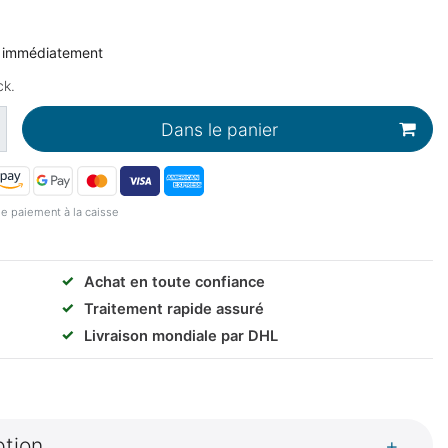
e immédiatement
ck.
Dans le panier
e paiement à la caisse
✓
Achat en toute confiance
✓
Traitement rapide assuré
✓
Livraison mondiale par DHL
ption
+