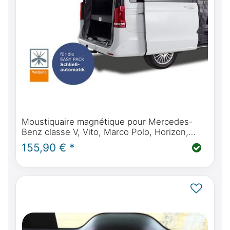
Moustiquaire magnétique pour Mercedes-
Benz classe V, Vito, Marco Polo, Horizon,
Activity à partir de BJ2014 (W447) hayon
155,90 € *
arrière