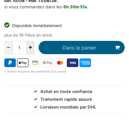
lun. 10/08 - mar. 11/08/26
,
si vous commandez dans les
6h
30m
51s
.
Disponible immédiatement
plus de
10
Pièce en stock.
Dans le panier
+ autres moyens de paiement à la caisse
✓
Achat en toute confiance
✓
Traitement rapide assuré
✓
Livraison mondiale par DHL