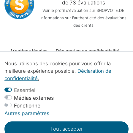
de 73 évaluations
Voir le profil d'évaluation sur SHOPVOTE.DE
Informations sur l'authenticité des évaluations
des clients
Mentions légales
Déclaration de confidentialité
Nous utilisons des cookies pour vous offrir la
Conditions générales
Declaration d'accessibilité
meilleure expérience possible.
Déclaration de
confidentialité
.
Droit de rétractation
Se rétracter du contrat
Essentiel
Médias externes
Fonctionnel
Contact
Élimination des piles
Projets d'atelier
Autres paramètres
Tout accepter