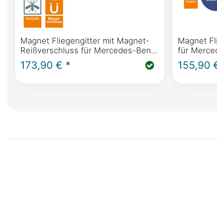
Magnet Fliegengitter mit Magnet-
Magnet Fl
Reißverschluss für Mercedes-Benz
für Merce
V-Klasse, Vito, Marco Polo, Horizon,
Marco Polo
173,90 € *
155,90 
Activity (W447) & Viano (W639)
BJ2014 (
Schiebetür(en)