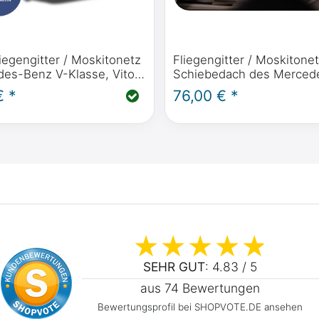
iegengitter / Moskitonetz
Fliegengitter / Moskitonet
des-Benz V-Klasse, Vito,
Schiebedach des Merced
, Horizon, Activity ab
Marco Polo, Horizon, Acti
€ *
76,00 € *
W447) Heckklappe
2014 - heute)
SEHR GUT
: 4.83 / 5
aus 74 Bewertungen
Bewertungsprofil bei SHOPVOTE.DE ansehen