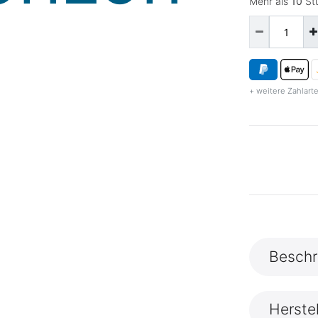
Mehr als
10
Stü
+ weitere Zahlarte
Beschr
Herste