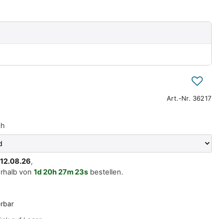
Art.-Nr.
36217
ch
. 12.08.26
,
erhalb von
1d
20h
27m
23s
bestellen.
erbar