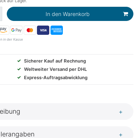
ck auf Lager.
In den Warenkorb
n in der Kasse
✓
Sicherer Kauf auf Rechnung
✓
Weltweiter Versand per DHL
✓
Express‑Auftragsabwicklung
eibung
+
llerangaben
+