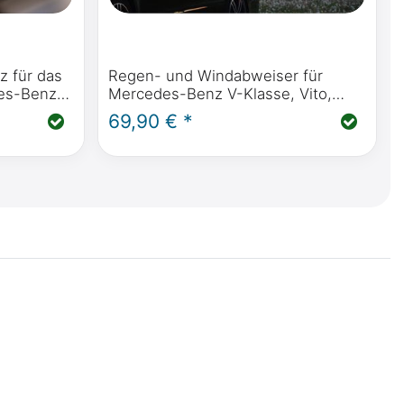
z für das
Regen- und Windabweiser für
es-Benz
Mercedes-Benz V-Klasse, Vito,
vity (W447
Marco Polo, Horizon, Activity
69,90 € *
(W447)