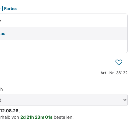
| Farbe:
z
rau
Art.-Nr.
36132
ch
. 12.08.26
,
erhalb von
2d
21h
23m
01s
bestellen.