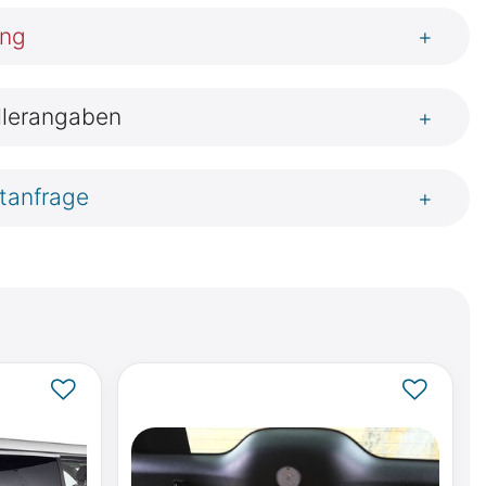
ung
+
llerangaben
+
tanfrage
+