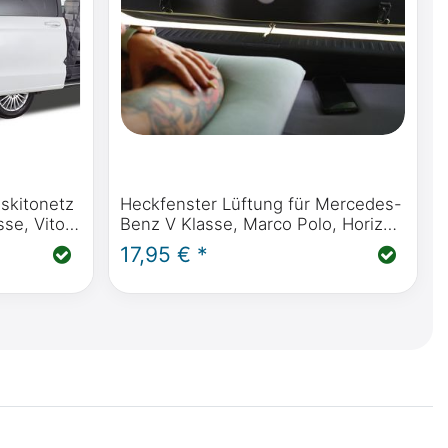
oskitonetz
Heckfenster Lüftung für Mercedes-
se, Vito,
Benz V Klasse, Marco Polo, Horizon
ity ab
mit separat zu öffnendem
17,95 € *
pe
Heckfenster