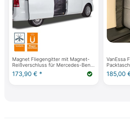
Magnet Fliegengitter mit Magnet-
VanEssa F
Reißverschluss für Mercedes-Benz
Packtasch
V-Klasse, Vito, Marco Polo, Horizon,
Benz Marco
173,90 € *
185,00 
Activity (W447) & Viano (W639)
V Klasse, 
Schiebetür(en)