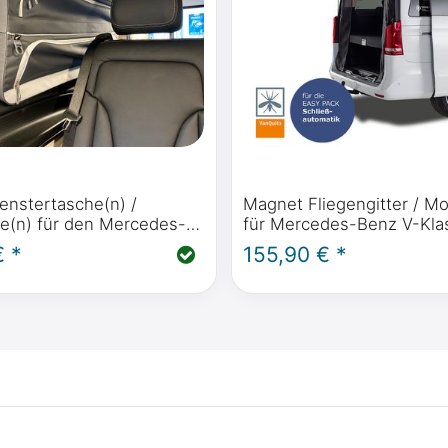
enstertasche(n) /
Magnet Fliegengitter / M
e(n) für den Mercedes-
für Mercedes-Benz V-Klas
 Polo, Horizon, Activity,
Marco Polo, Horizon, Activ
€ *
155,90 € *
Vito & Viano Marco Polo
BJ2014 (W447) Heckklap