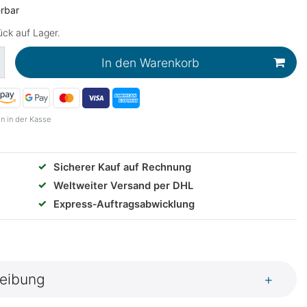
erbar
ck auf Lager.
In den Warenkorb
n in der Kasse
✓
Sicherer Kauf auf Rechnung
✓
Weltweiter Versand per DHL
✓
Express‑Auftragsabwicklung
eibung
+