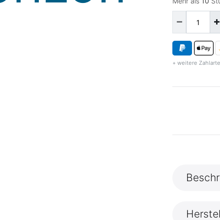
Mehr als
10
Stü
+ weitere Zahlarte
Beschr
Herste