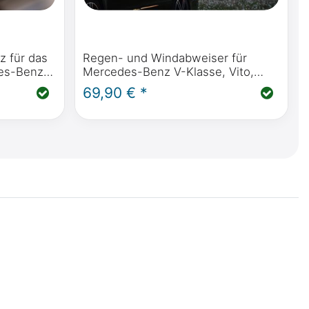
z für das
Regen- und Windabweiser für
es-Benz
Mercedes-Benz V-Klasse, Vito,
vity (W447
Marco Polo, Horizon, Activity
69,90 € *
(W447)