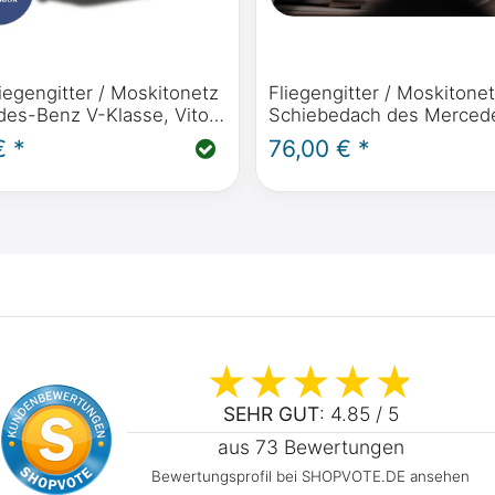
iegengitter / Moskitonetz
Fliegengitter / Moskitonet
des-Benz V-Klasse, Vito,
Schiebedach des Merced
, Horizon, Activity ab
Marco Polo, Horizon, Acti
€ *
76,00 € *
W447) Heckklappe
2014 - heute)
SEHR GUT
: 4.85 / 5
aus 73 Bewertungen
Bewertungsprofil bei SHOPVOTE.DE ansehen