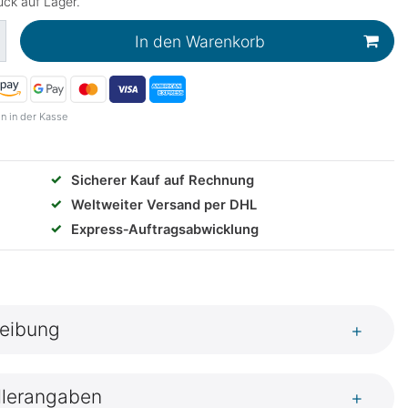
ck auf Lager.
In den Warenkorb
n in der Kasse
✓
Sicherer Kauf auf Rechnung
✓
Weltweiter Versand per DHL
✓
Express‑Auftragsabwicklung
eibung
+
llerangaben
+