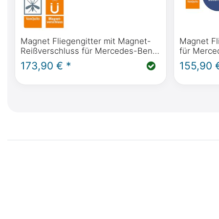
Magnet Fliegengitter mit Magnet-
Magnet Fl
Reißverschluss für Mercedes-Benz
für Merce
V-Klasse, Vito, Marco Polo, Horizon,
Marco Polo
173,90 € *
155,90 
Activity (W447) & Viano (W639)
BJ2014 (
Schiebetür(en)