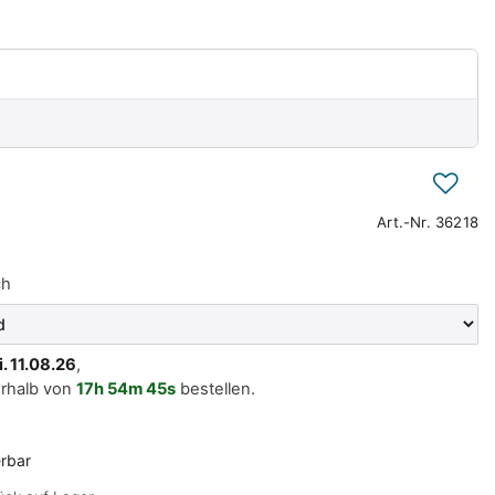
Art.-Nr.
36218
ch
i. 11.08.26
,
erhalb von
17h
54m
45s
bestellen.
erbar