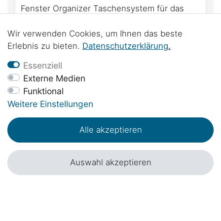
Fenster Organizer Taschensystem für das
Fenster über dem Kühlschrank im Mercedes-
Benz Marco Polo W447 & Viano Marco Polo
87,00 € *
Wir verwenden Cookies, um Ihnen das beste
W639
Erlebnis zu bieten.
Daten­schutz­erklärung
.
Essenziell
Externe Medien
Funktional
Weitere Einstellungen
Alle akzeptieren
Auswahl akzeptieren