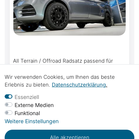
All Terrain / Offroad Radsatz passend für
Mercedes-Benz V Klasse, Vito, Marco Polo,
Horizon, Activity - Delta 4x4 Klassik B 18" /
3.299,00 € *
Wir verwenden Cookies, um Ihnen das beste
235 /55/R18
Erlebnis zu bieten.
Daten­schutz­erklärung
.
Essenziell
Externe Medien
Funktional
Weitere Einstellungen
Alle akzeptieren