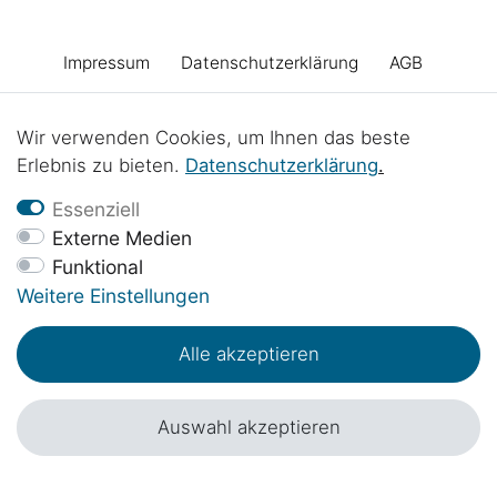
Impressum
Daten­schutz­erklärung
AGB
Barrierefreiheitserklärung
Widerrufs­recht
Wir verwenden Cookies, um Ihnen das beste
Erlebnis zu bieten.
Daten­schutz­erklärung
.
Vertrag widerrufen
Kontakt
Batterieentsorgung
Essenziell
Externe Medien
Funktional
Werkstattprojekte
Weitere Einstellungen
Alle akzeptieren
© Copyright 2017 - 2026 | 1sternehotel.de - Alle Rechte vorbehalten.
*Preisangaben inkl. 19% MwSt. in EUR zzgl.
Versandkosten
.
Auswahl akzeptieren