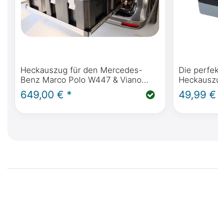
Heckauszug für den Mercedes-
Die perfe
Benz Marco Polo W447 & Viano
Heckauszu
Marco Polo W639 oder Mercedes-
PACK AU
649,00 € *
49,99 €
Benz Marco Polo Horizon & Activity
VON FRO