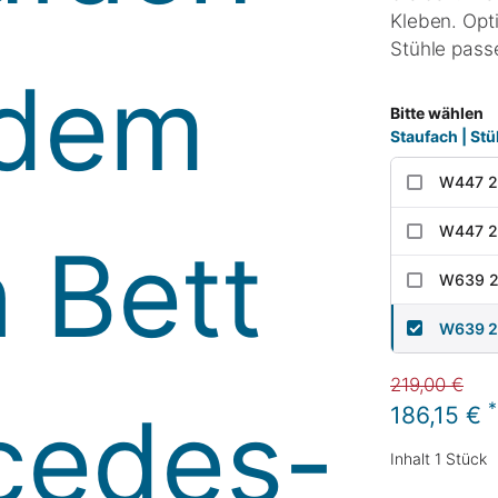
Kleben. Opt
Stühle pass
Bitte wählen
Staufach | Stü
W447 20
W447 20
W639 20
W639 2
219,00 €
*
186,15 €
Inhalt
1
Stück