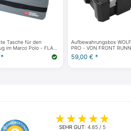
kte Tasche für den
Aufbewahrungsbox WOL
g im Marco Polo - FLAT
PRO - VON FRONT RUNNER
FBEWAHRUNGSBOX -
stapelbar, Staub- und wa
 *
59,00 € *
NT RUNNER
SEHR GUT
: 4.85 / 5