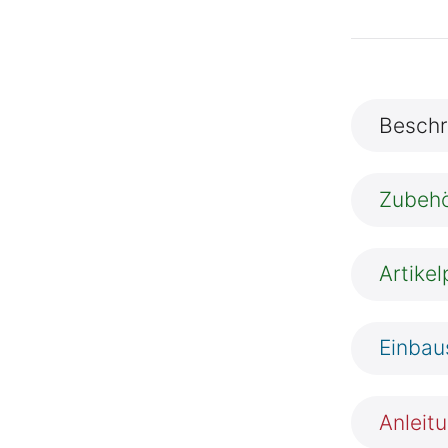
Beschr
Zubeh
Artike
Einbau
Anleit