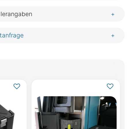
llerangaben
+
tanfrage
+