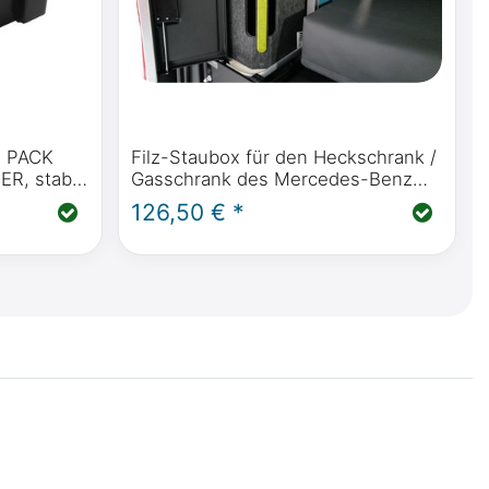
F PACK
Filz-Staubox für den Heckschrank /
, stabil,
Gasschrank des Mercedes-Benz
sserdicht
Marco Polo mit Küche (2014 -
126,50 € *
heute)