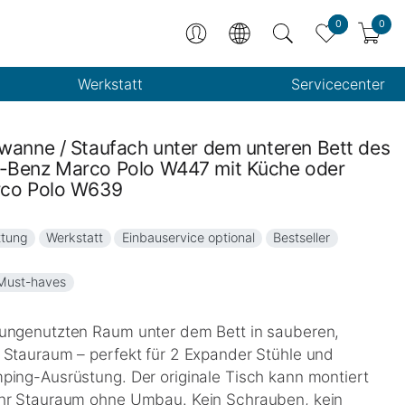
0
0
Werkstatt
Servicecenter
wanne / Staufach unter dem unteren Bett des
-Benz Marco Polo W447 mit Küche oder
rco Polo W639
ttung
Werkstatt
Einbauservice optional
Bestseller
Must-haves
ungenutzten Raum unter dem Bett in sauberen,
 Stauraum – perfekt für 2 Expander Stühle und
ping-Ausrüstung. Der originale Tisch kann montiert
hr Stauraum ohne Umbau. Kein Schrauben, kein