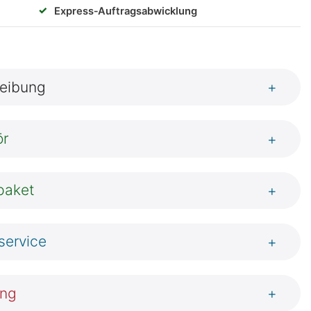
✓
Express‑Auftragsabwicklung
eibung
+
ör
+
lpaket
+
service
+
ung
+