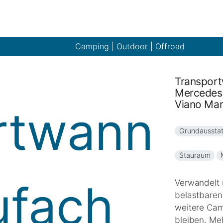
Camping | Outdoor | Offroad
Transport
Mercedes
Viano Ma
Grundaussta
Stauraum
Verwandelt 
belastbaren
weitere Cam
bleiben. Me