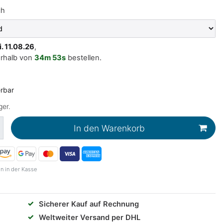
ch
i. 11.08.26
,
erhalb von
34m
53s
bestellen.
erbar
ger.
In den Warenkorb
n in der Kasse
✓
Sicherer Kauf auf Rechnung
✓
Weltweiter Versand per DHL