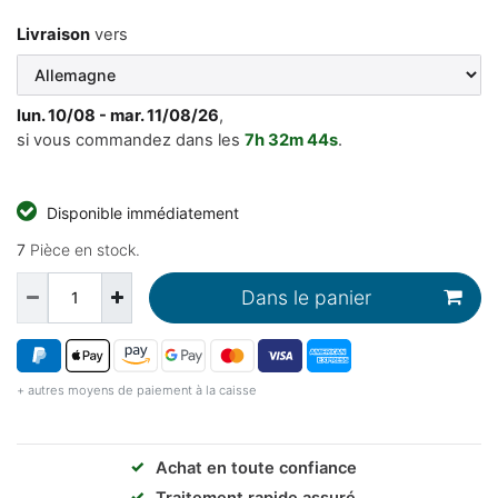
Livraison
vers
lun. 10/08 - mar. 11/08/26
,
si vous commandez dans les
7h
32m
44s
.
Disponible immédiatement
7
Pièce en stock.
Dans le panier
+ autres moyens de paiement à la caisse
✓
Achat en toute confiance
✓
Traitement rapide assuré