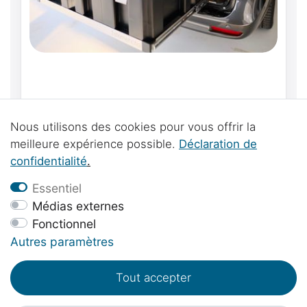
Extension arrière pour le Mercedes-Benz
Marco Polo W447 & Viano Marco Polo W639
Nous utilisons des cookies pour vous offrir la
ou Mercedes-Benz Marco Polo Horizon &
649,00 € *
meilleure expérience possible.
Déclaration de
Activity
confidentialité
.
Essentiel
Médias externes
Fonctionnel
Autres paramètres
Tout accepter