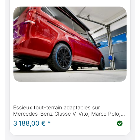
Essieux tout-terrain adaptables sur
Mercedes-Benz Classe V, Vito, Marco Polo,
Horizon, Activity - Delta 4x4 Hanma 17" -
3 188,00 € *
Loder Tire AT #1